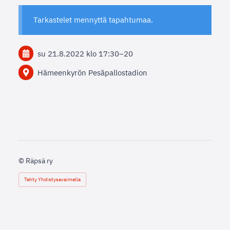
Tarkastelet mennyttä tapahtumaa.
su 21.8.2022
klo 17:30
–
20
Hämeenkyrön Pesäpallostadion
©
Räpsä ry
Tehty Yhdistysavaimella