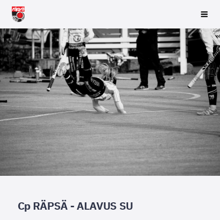
Siirry
Räpsä ry
Vali
sivun
sisältöön
Cp RÄPSÄ - ALAVUS SU