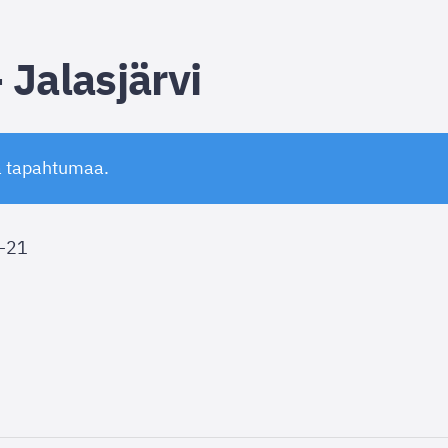
 Jalasjärvi
ä tapahtumaa.
–
21