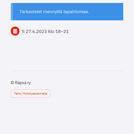
Tarkastelet mennyttä tapahtumaa.
ti 27.6.2023
klo 18
–
21
©
Räpsä ry
Tehty Yhdistysavaimella