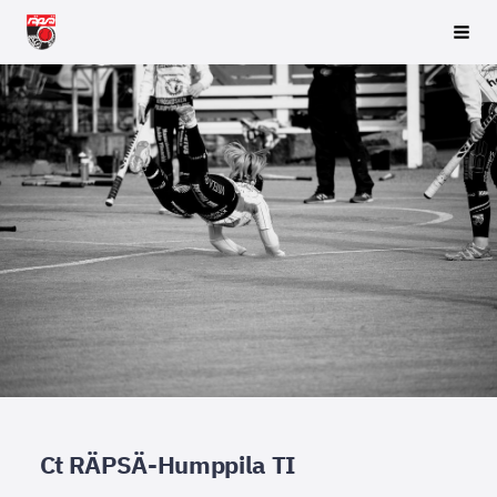
Siirry
Räpsä ry
Vali
sivun
sisältöön
Ct RÄPSÄ-Humppila TI