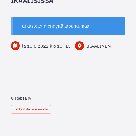
IKAALISISSA
Tarkastelet mennyttä tapahtumaa.
la 13.8.2022
klo 13
–
15
IKAALINEN
©
Räpsä ry
Tehty Yhdistysavaimella