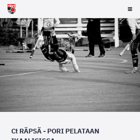
Siirry
Räpsä ry
Vali
sivun
sisältöön
Ct RÄPSÄ - PORI PELATAAN