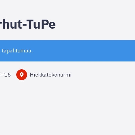
rhut-TuPe
ä tapahtumaa.
3
–
16
Hiekkatekonurmi