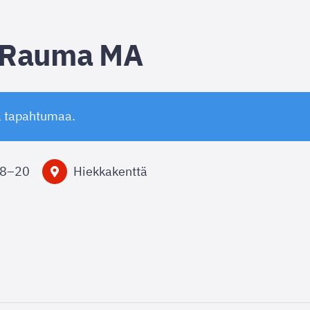
-Rauma MA
ä tapahtumaa.
18
–
20
Hiekkakenttä