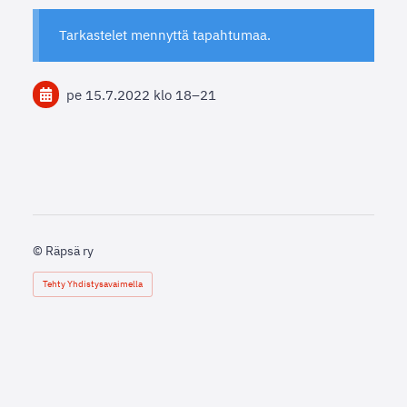
Tarkastelet mennyttä tapahtumaa.
pe 15.7.2022
klo 18
–
21
©
Räpsä ry
Tehty Yhdistysavaimella