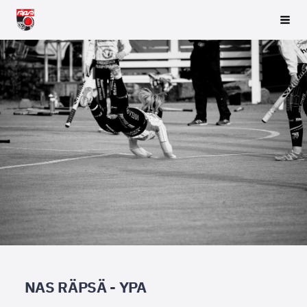
Siirry
Räpsä ry
Vali
sivun
sisältöön
NAS RÄPSÄ - YPA