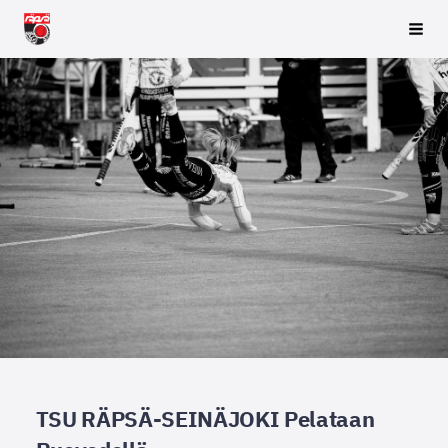
Siirry
Räpsä ry
Vali
sivun
sisältöön
TSU RÄPSÄ-SEINÄJOKI Pelataan