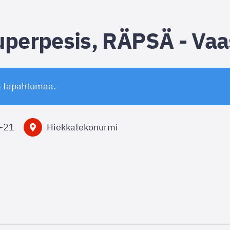
uperpesis, RÄPSÄ - Va
ä tapahtumaa.
–
21
Hiekkatekonurmi